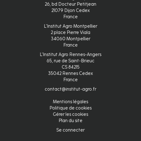
26, bd Docteur Petitjean
21079 Dijon Cedex
France
L'Institut Agro Montpellier
2 place Pierre Viala
34060 Montpellier
France
L'Institut Agro Rennes-Angers
65, rue de Saint-Brieuc
CS 84215
35042 Rennes Cedex
France
contact@institut-agro.fr
Mentions légales
Pied
Politique de cookies
Gérer les cookies
de
Plan du site
page
Se connecter
Connexion