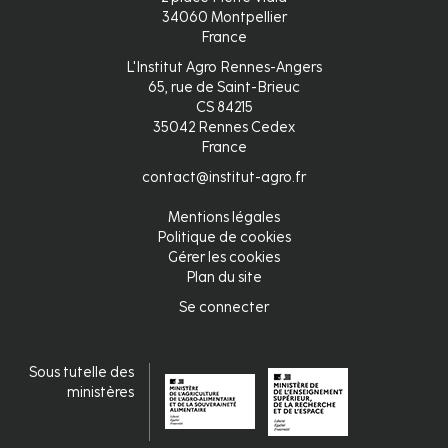
34060 Montpellier
France
L'Institut Agro Rennes-Angers
65, rue de Saint-Brieuc
CS 84215
35042 Rennes Cedex
France
contact@institut-agro.fr
Mentions légales
Pied
Politique de cookies
Gérer les cookies
de
Plan du site
page
Se connecter
Connexion
fr
Sous tutelle des
ministères