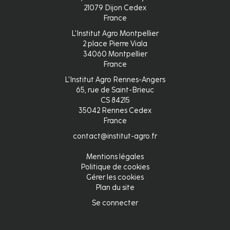
21079 Dijon Cedex
France
L'Institut Agro Montpellier
2 place Pierre Viala
34060 Montpellier
France
L'Institut Agro Rennes-Angers
65, rue de Saint-Brieuc
CS 84215
35042 Rennes Cedex
France
contact@institut-agro.fr
Mentions légales
Pied
Politique de cookies
Gérer les cookies
de
Plan du site
page
Se connecter
Connexion
fr