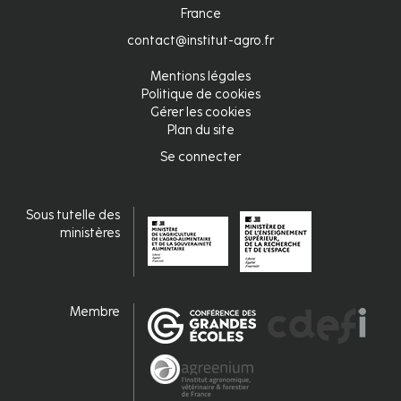
France
contact@institut-agro.fr
Mentions légales
Pied
Politique de cookies
Gérer les cookies
de
Plan du site
page
Se connecter
Connexion
fr
Sous tutelle des
ministères
Membre