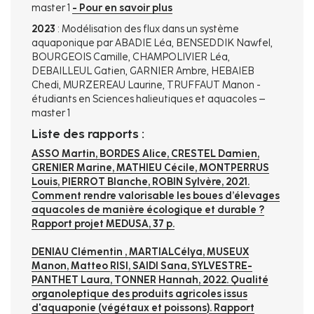
master 1
- Pour en savoir plus
2023
:
Modélisation des flux dans un système
aquaponique
par
ABADIE Léa, BENSEDDIK Nawfel,
BOURGEOIS Camille, CHAMPOLIVIER Léa,
DEBAILLEUL Gatien, GARNIER Ambre, HEBAIEB
Chedi, MURZEREAU Laurine, TRUFFAUT Manon
-
étudiants en Sciences halieutiques et aquacoles –
master 1
Liste des rapports :
ASSO Martin, BORDES Alice, CRESTEL Damien,
GRENIER Marine, MATHIEU Cécile, MONTPERRUS
Louis, PIERROT Blanche, ROBIN Sylvère, 2021.
Comment rendre valorisable les boues d’élevages
aquacoles de manière écologique et durable ?
Rapport projet MEDUSA, 37 p.
DENIAU Clémentin , MARTIALCélya, MUSEUX
Manon, Matteo RISI, SAIDI Sana, SYLVESTRE-
PANTHET Laura, TONNER Hannah, 2022. Qualité
organoleptique des produits agricoles issus
d'aquaponie (végétaux et poissons). Rapport