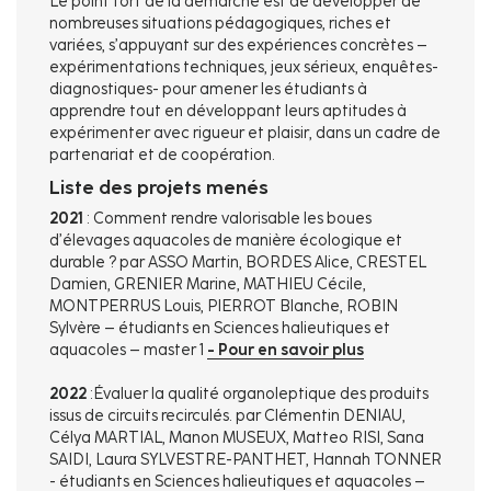
Le point fort de la démarche est de développer de
nombreuses situations pédagogiques, riches et
variées, s’appuyant sur des expériences concrètes –
expérimentations techniques, jeux sérieux, enquêtes-
diagnostiques- pour amener les étudiants à
apprendre tout en développant leurs aptitudes à
expérimenter avec rigueur et plaisir, dans un cadre de
partenariat et de coopération.
Liste des projets menés
2021
: Comment rendre valorisable les boues
d’élevages aquacoles de manière écologique et
durable ? par ASSO Martin, BORDES Alice, CRESTEL
Damien, GRENIER Marine, MATHIEU Cécile,
MONTPERRUS Louis, PIERROT Blanche, ROBIN
Sylvère – étudiants en Sciences halieutiques et
aquacoles – master 1
- Pour en savoir plus
2022
:Évaluer la qualité organoleptique des produits
issus de circuits recirculés. par Clémentin DENIAU,
Célya MARTIAL, Manon MUSEUX, Matteo RISI, Sana
SAIDI, Laura SYLVESTRE-PANTHET, Hannah TONNER
- étudiants en Sciences halieutiques et aquacoles –