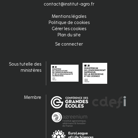
contact@institut-agro.fr
Mentions légales
Pied
Politique de cookies
Gérer les cookies
de
Plan du site
page
Se connecter
Connexion
fr
Sous tutelle des
ministères
Membre