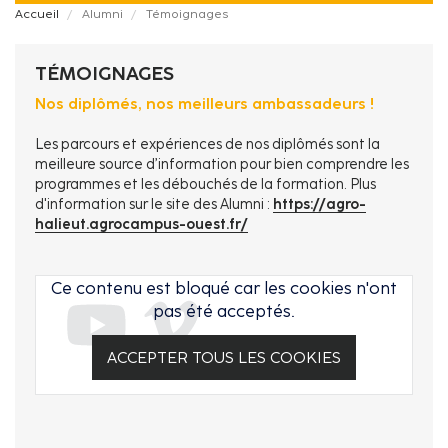
Fil
Accueil
Alumni
Témoignages
d'Ariane
TÉMOIGNAGES
Nos diplômés, nos meilleurs ambassadeurs !
Les parcours et expériences de nos diplômés sont la
meilleure source d’information pour bien comprendre les
programmes et les débouchés de la formation. Plus
d'information sur le site des Alumni :
https://agro-
halieut.agrocampus-ouest.fr/
Ce contenu est bloqué car les cookies n'ont
pas été acceptés.
ACCEPTER TOUS LES COOKIES