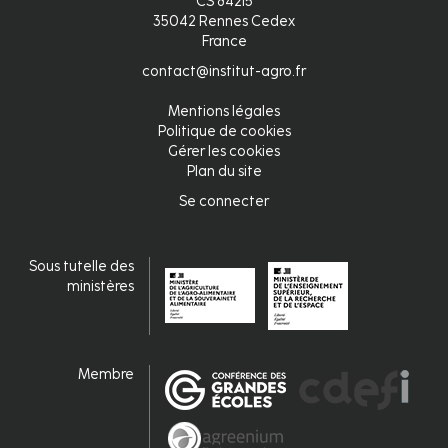
CS 84215
35042 Rennes Cedex
France
contact@institut-agro.fr
Mentions légales
Pied
Politique de cookies
Gérer les cookies
de
Plan du site
page
Se connecter
Connexion
fr
Sous tutelle des
ministères
Membre