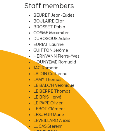
Staff members
BEURET Jean-Eudes
BOULAIRE Eliot
BROSSET Pablo
COSME Maximilien
DUBOSQUE Adèle
EURIAT Laurine
GUITTON Jérôme
HERNVANN Pierre-Yves
HOUNYEME Romuald
JAC Romaric
LAIDIN Catherine
LAMY Thomas
LE BALC'H Véronique
LE BERRE Thomas
LE BRIS Hervé
LE PAPE Olivier
LEBOT Clément
LESUEUR Marie
LEVEILLARD Alexis
LUCAS Sterenn