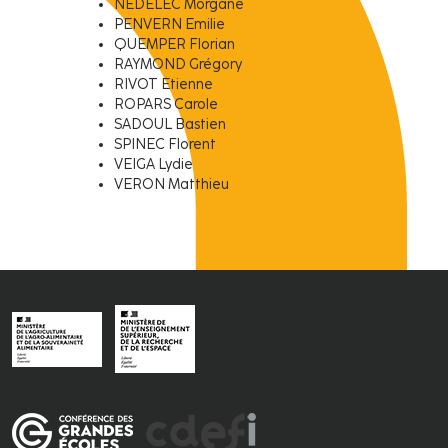
NÉDÉLEC Morgane
PENVERN Emilie
QUEMPER Florian
RAYMOND Grégory
RIVOT Etienne
ROPARS Carole
SADOUL Bastien
SPINEC Florent
VEIGA Lydie
VERON Matthieu