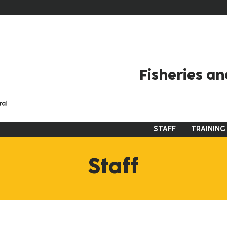
Fisheries an
STAFF
TRAINING
Navigation
principale
Staff
en