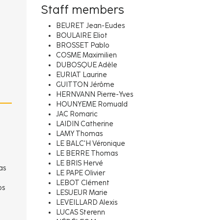
Staff members
BEURET Jean-Eudes
BOULAIRE Eliot
BROSSET Pablo
COSME Maximilien
DUBOSQUE Adèle
EURIAT Laurine
GUITTON Jérôme
HERNVANN Pierre-Yves
HOUNYEME Romuald
JAC Romaric
LAIDIN Catherine
LAMY Thomas
LE BALC'H Véronique
LE BERRE Thomas
LE BRIS Hervé
as
LE PAPE Olivier
LEBOT Clément
ps
LESUEUR Marie
LEVEILLARD Alexis
LUCAS Sterenn