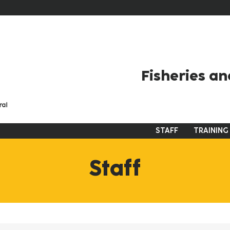
Fisheries an
STAFF
TRAINING
Navigation
principale
Staff
en