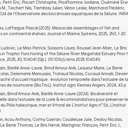
, Petit Eric, Piscart Christophe, Prod’homme Jordane, Quéméré Erw
., Teichert Nils, Tremblay Julien, Véron Leslie, Marchand Frédéric,
2024 de l'Observatoire des biocénoses aquatiques de la Sélune. INRA
es, Laffargue Pascal (2025). Mesoscale assemblages of fish and
on continental shelves. Journal of Marine Systems, 2025, 250, 1-20
Ludovic, Le Mao Patrick, Soissons Laura, Roussel Jean-Marc, Le Bris
 in Trophic Functioning of the Sélune River Megatidal Estuary Prior 
 2025, 82, 104041 (12p.). ⟨10.1016/j.rsma.2025.104041⟩
in, Barillé Anne-Laure, Brind'Amour Anik, Lesueur Marie, Le Berre
colas, Delemarre Maroussia, Truhaud Nicolas, Cocaud Annaik, Devie
cité d’accueil trophique : évolution temporelle dans l’estuaire de l
s de nourricerie (BioTroL). Institut agro Rennes Angers. 2024, 43 p
in, Brind'Amour Anik, Barillé Anne-Laure (2024). Biodiversité et
elle dans l’estuaire de la Loire & recommandations pour préserver le
u Pôle halieutique, mer et littoral de L’Institut Agro n° 56, L'institut
4
n, Acou Anthony, Cormy Gaetan, Coudreuse Julie, Desroy Nicolas,
Le Berre Thomas, Le Bris Hervé, Martignac François, Petit Eric J.,