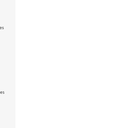
es
les