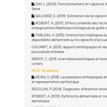
DAY, L. (2020) .Fonctionnement et capacite tr
Seine
SAULNIER, E. (2019) .Estimation de la capacite
ROBERT, A. (2017) .Effets combinés des facteur
à langoustines (Nephrops norvegicus) du golfe
TABLEAU, A. (2015) .Interactions trophiques 
disponibilite alimentaire sur la capacite d'accue
GUILPART, A. (2013) .Apports anthropiques et re
pisciculture intensive
NEROT, C. (2011) .Invertebres benthiques et b
cotiers
Ph.D. Students
MORA, S. (2018) .Les pressions anthropiques et
et representation synthetique
REGOLINI, P. (2014) .Diagnostic d?insertion envi
ROBERT, A. (2013) .Rythmicite alimentaire et co
demersaux