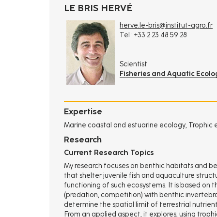
LE BRIS HERVÉ
herve.le-bris@institut-agro.fr
Tel : +33 2 23 48 59 28
Scientist
Fisheries and Aquatic Ecolo
Expertise
Marine coastal and estuarine ecology, Trophic 
Research
Current Research Topics
My research focuses on benthic habitats and be
that shelter juvenile fish and aquaculture struct
functioning of such ecosystems. It is based on t
(predation, competition) with benthic inverteb
determine the spatial limit of terrestrial nutri
From an applied aspect, it explores, using tro