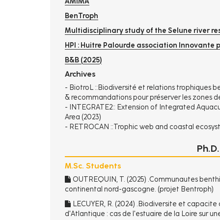
AMIMA
BenTroph
Multidisciplinary study of the Selune river 
HPI : Huitre Palourde association Innovante 
B&B (2025)
Archives
-
BiotroL ::Biodiversité et relations trophiques b
& recommandations pour préserver les zones de
-
INTEGRATE2:: Extension of Integrated Aquacultu
Area (2023)
-
RETROCAN ::Trophic web and coastal ecosyste
Ph.D.
M.Sc. Students
OUTREQUIN, T. (2025) .Communautes benthi
continental nord-gascogne. (projet Bentroph)
LECUYER, R. (2024) .Biodiversite et capacite
d'Atlantique : cas de l'estuaire de la Loire sur 