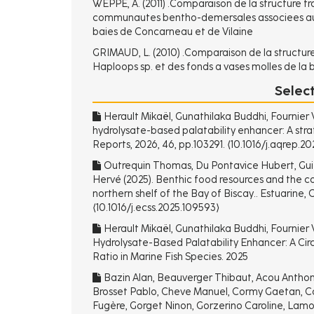
WEPPE, A. (2011) .Comparaison de la structure tro
communautes bentho-demersales associees aux f
baies de Concarneau et de Vilaine
GRIMAUD, L. (2010) .Comparaison de la structur
Haploops sp. et des fonds a vases molles de la b
Selec
Herault Mikaël, Gunathilaka Buddhi, Fournier 
hydrolysate-based palatability enhancer: A strat
Reports, 2026, 46, pp.103291. ⟨10.1016/j.aqrep.20
Outrequin Thomas, Du Pontavice Hubert, Guitt
Hervé (2025). Benthic food resources and the con
northern shelf of the Bay of Biscay.. Estuarine,
⟨10.1016/j.ecss.2025.109593⟩
Herault Mikaël, Gunathilaka Buddhi, Fournier 
Hydrolysate-Based Palatability Enhancer: A Cir
Ratio in Marine Fish Species. 2025
Bazin Alan, Beauverger Thibaut, Acou Anthony
Brosset Pablo, Cheve Manuel, Cormy Gaetan, Co
Fugère, Gorget Ninon, Gorzerino Caroline, Lamo