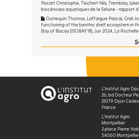
Piscart Christophe, Teichert Nils, Tremblay Juli
biocénoses aquatiques de la Sélune - rapport d'
Outrequin Thomas, Laffargue Pascal, Grall Ja
functioning of the benthic shelf ecosystem in 
Bay of Biscay (ISOBAY 18), Jun 2024, La Rochelle
S
L'Institut Agro Dij
26, bd Docteur Pe
21079 Dijon Cede
France
L'Institut Agro
Montpellier
2 place Pierre Vial
34060 Montpellie