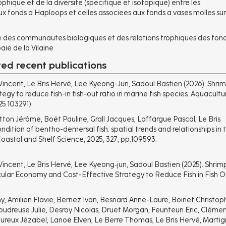
phique et de la diversite (specifique et isotopique) entre les
onds a Haploops et celles associees aux fonds a vases molles sur
e des communautes biologiques et des relations trophiques des fon
aie de la Vilaine
ted recent publications
Vincent, Le Bris Hervé, Lee Kyeong-Jun, Sadoul Bastien (2026). Shri
egy to reduce fish-in fish-out ratio in marine fish species. Aquacultu
25.103291⟩
on Jérôme, Boët Pauline, Grall Jacques, Laffargue Pascal, Le Bris
dition of bentho-demersal fish: spatial trends and relationships in 
 Coastal and Shelf Science, 2025, 327, pp.109593.
Vincent, Le Bris Hervé, Lee Kyeong‐jun, Sadoul Bastien (2025). Shrim
cular Economy and Cost-Effective Strategy to Reduce Fish in Fish O
, Amilien Flavie, Bernez Ivan, Besnard Anne-Laure, Boinet Christop
udreuse Julie, Desroy Nicolas, Druet Morgan, Feunteun Éric, Cléme
ureux Jézabel, Lanoë Elven, Le Berre Thomas, Le Bris Hervé, Marti