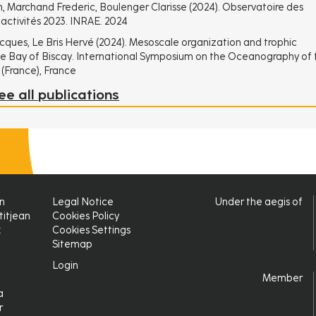
en, Marchand Frederic, Boulenger Clarisse (2024). Observatoire des
activités 2023. INRAE. 2024
cques, Le Bris Hervé (2024). Mesoscale organization and trophic
the Bay of Biscay. International Symposium on the Oceanography of 
 (France), France
ee all publications
on
Legal Notice
Under the aegis of
Pied
titjean
Cookies Policy
x
Cookies Settings
de
Sitemap
page
Login
Login
Member
a
r