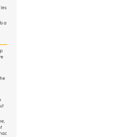
 les
ds a
mp
re
the
p
ut
he,
nt
gnac