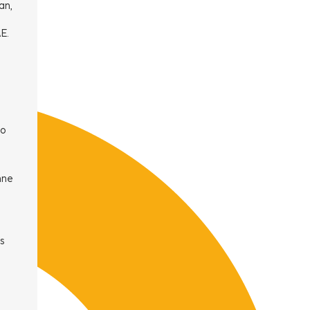
an,
E.
to
nne
a
s