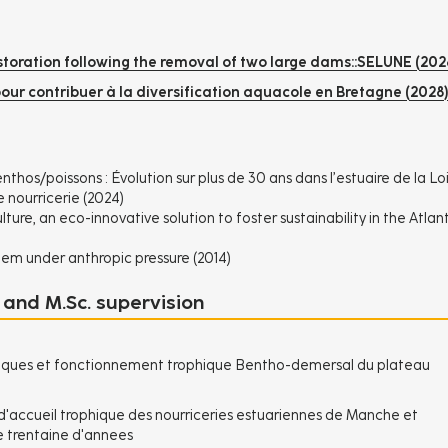
restoration following the removal of two large dams::SELUNE (202
pour contribuer à la diversification aquacole en Bretagne (2028)
enthos/poissons : Évolution sur plus de 30 ans dans l’estuaire de la Lo
 nourricerie (2024)
re, an eco-innovative solution to foster sustainability in the Atlant
m under anthropic pressure (2014)
 and M.Sc. supervision
ques et fonctionnement trophique Bentho-demersal du plateau
 d'accueil trophique des nourriceries estuariennes de Manche et
une trentaine d'annees