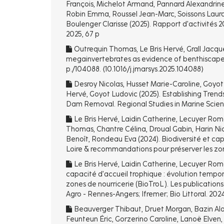
François, Michelot Armand, Pannard Alexandrine
Robin Emma, Roussel Jean-Marc, Soissons Laura M
Boulenger Clarisse (2025). Rapport d'activités 
2025, 67 p
Outrequin Thomas, Le Bris Hervé, Grall Jacqu
megainvertebrates as evidence of benthiscapes 
p./104088. ⟨10.1016/j.jmarsys.2025.104088⟩
Desroy Nicolas, Husset Marie-Caroline, Goyot 
Hervé, Goyot Ludovic (2025). Establishing Trends
Dam Removal. Regional Studies in Marine Science,
Le Bris Hervé, Laidin Catherine, Lecuyer Roma
Thomas, Chantre Célina, Droual Gabin, Harin Ni
Benoît, Rondeau Eva (2024). Biodiversité et capa
Loire & recommandations pour préserver les zone
Le Bris Hervé, Laidin Catherine, Lecuyer Roma
capacité d’accueil trophique : évolution tempor
zones de nourricerie (BioTroL ). Les publications d
Agro - Rennes-Angers; Ifremer; Bio Littoral. 202
Beauverger Thibaut, Druet Morgan, Bazin Ala
Feunteun Éric, Gorzerino Caroline, Lanoë Elven, 